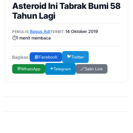
Asteroid Ini Tabrak Bumi 58
Tahun Lagi
Bagus Adi
14 Oktober 2019
PENULIS:
TERBIT:
⏱️
1
menit membaca
🐦
Bagikan:
📘
Facebook
Twitter
✈️
💬
WhatsApp
Telegram
🔗
Salin Link