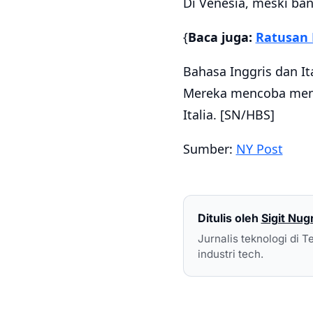
Di Venesia, meski ba
{
Baca juga:
Ratusan 
Bahasa Inggris dan I
Mereka mencoba meng
Italia. [SN/HBS]
Sumber:
NY Post
Ditulis oleh
Sigit Nug
Jurnalis teknologi di T
industri tech.