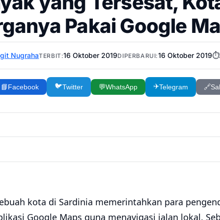
yak yang Tersesat, Kota
ganya Pakai Google M
igit Nugraha
16 Oktober 2019
16 Oktober 2019
⏱️
TERBIT:
DIPERBARUI:
🐦
✈️
📘
Facebook
Twitter
💬
WhatsApp
Telegram
🔗
Sal
Sebuah kota di Sardinia memerintahkan para pengend
ikasi Google Maps guna menavigasi jalan lokal. Seb