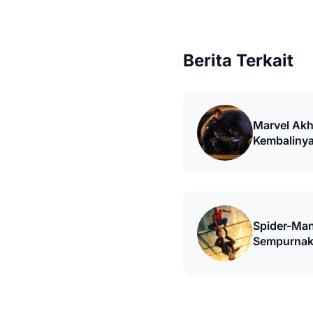
Berita Terkait
Marvel Akh
Kembalinya
Season 2
Spider-Man
Sempurnak
Parker MC