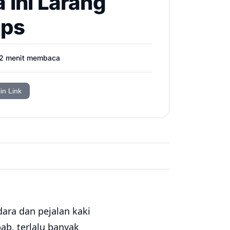
 Ini Larang
aps
2
menit membaca
in Link
ara dan pejalan kaki
ab, terlalu banyak