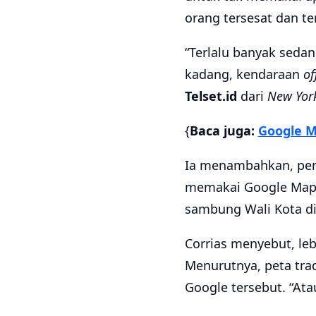
orang tersesat dan te
“Terlalu banyak sedan 
kadang, kendaraan
of
Telset.id
dari
New Yor
{
Baca juga:
Google M
Ia menambahkan, pen
memakai Google Maps
sambung Wali Kota di 
Corrias menyebut, le
Menurutnya, peta trad
Google tersebut. “Ata