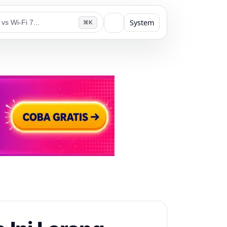
System
⌘K