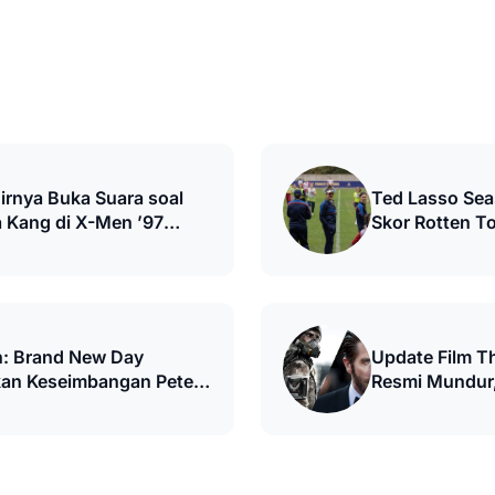
irnya Buka Suara soal
Ted Lasso Se
 Kang di X-Men ’97
Skor Rotten T
: Brand New Day
Update Film Th
an Keseimbangan Peter
Resmi Mundur,
U
Netflix?