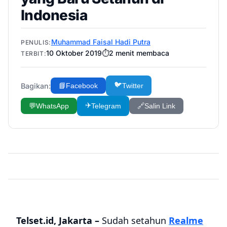
Indonesia
Muhammad Faisal Hadi Putra
PENULIS:
10 Oktober 2019
⏱️
2
menit membaca
TERBIT:
🐦
Bagikan:
📘
Facebook
Twitter
✈️
💬
WhatsApp
Telegram
🔗
Salin Link
Telset.id, Jakarta –
Sudah setahun
Realme