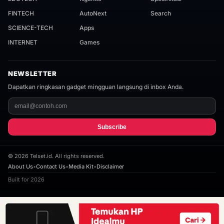
FINTECH
AutoNext
Search
SCIENCE-TECH
Apps
INTERNET
Games
NEWSLETTER
Dapatkan ringkasan gadget mingguan langsung di inbox Anda.
Subscribe
©
2026
Telset.id. All rights reserved.
About Us
•
Contact Us
•
Media Kit
•
Disclaimer
Built for 2026