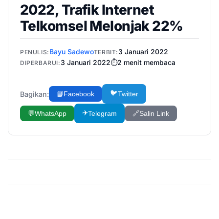
2022, Trafik Internet
Telkomsel Melonjak 22%
Bayu Sadewo
3 Januari 2022
PENULIS:
TERBIT:
3 Januari 2022
⏱️
2
menit membaca
DIPERBARUI:
🐦
Bagikan:
📘
Facebook
Twitter
✈️
💬
WhatsApp
Telegram
🔗
Salin Link