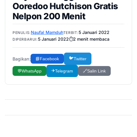
Ooredoo Hutchison Gratis
Nelpon 200 Menit
Naufal Mamduh
5 Januari 2022
PENULIS:
TERBIT:
5 Januari 2022
⏱️
2
menit membaca
DIPERBARUI:
🐦
Bagikan:
📘
Facebook
Twitter
✈️
💬
WhatsApp
Telegram
🔗
Salin Link