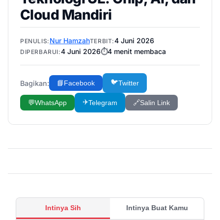
Cloud Mandiri
Nur Hamzah
4 Juni 2026
PENULIS:
TERBIT:
4 Juni 2026
⏱️
4
menit membaca
DIPERBARUI:
🐦
Bagikan:
📘
Facebook
Twitter
✈️
💬
WhatsApp
Telegram
🔗
Salin Link
Intinya Sih
Intinya Buat Kamu