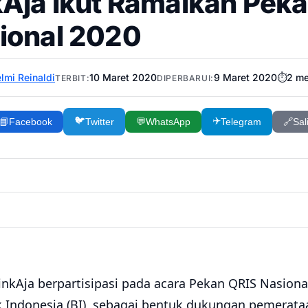
kAja Ikut Ramaikan Pek
ional 2020
lmi Reinaldi
10 Maret 2020
9 Maret 2020
⏱️
2
me
TERBIT:
DIPERBARUI:
🐦
✈️
📘
Facebook
Twitter
💬
WhatsApp
Telegram
🔗
Sal
nkAja berpartisipasi pada acara Pekan QRIS Nasiona
 Indonesia (BI), sebagai bentuk dukungan pemerata