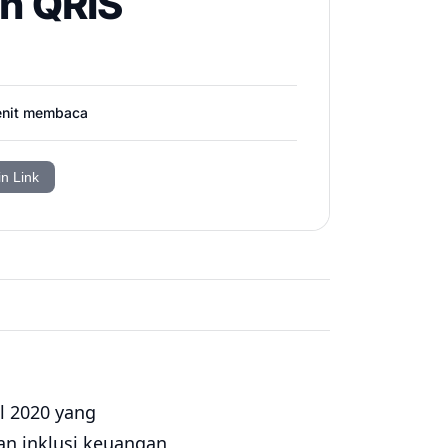
an QRIS
nit membaca
in Link
l 2020 yang
an inklusi keuangan