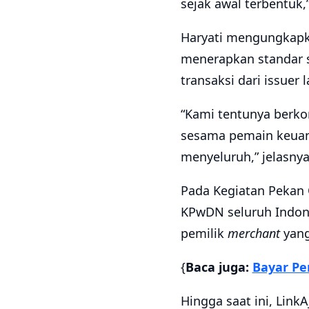
sejak awal terbentuk,
Haryati mengungkapka
menerapkan standar s
transaksi dari issuer l
“Kami tentunya berko
sesama pemain keuan
menyeluruh,” jelasnya
Pada Kegiatan Pekan Q
KPwDN seluruh Indon
pemilik
merchant
yang
{
Baca juga:
Bayar Pe
Hingga saat ini, LinkA