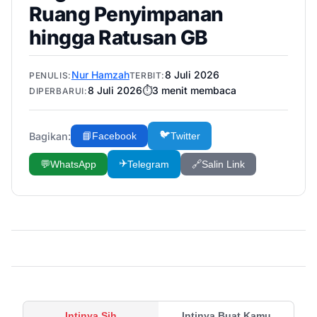
Ruang Penyimpanan
hingga Ratusan GB
Nur Hamzah
8 Juli 2026
PENULIS:
TERBIT:
8 Juli 2026
⏱️
3
menit membaca
DIPERBARUI:
🐦
Bagikan:
📘
Facebook
Twitter
✈️
💬
WhatsApp
Telegram
🔗
Salin Link
Intinya Sih
Intinya Buat Kamu