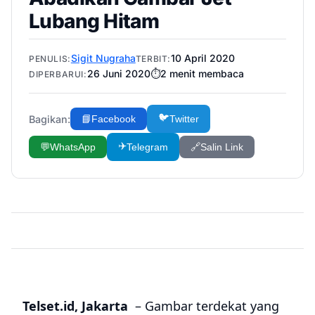
Lubang Hitam
Sigit Nugraha
10 April 2020
PENULIS:
TERBIT:
26 Juni 2020
⏱️
2
menit membaca
DIPERBARUI:
🐦
Bagikan:
📘
Facebook
Twitter
✈️
💬
WhatsApp
Telegram
🔗
Salin Link
Telset.id, Jakarta
– Gambar terdekat yang