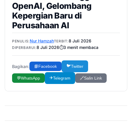
OpenAI, Gelombang
Kepergian Baru di
Perusahaan AI
Nur Hamzah
8 Juli 2026
PENULIS:
TERBIT:
8 Juli 2026
⏱️
3
menit membaca
DIPERBARUI:
🐦
Bagikan:
📘
Facebook
Twitter
✈️
💬
WhatsApp
Telegram
🔗
Salin Link