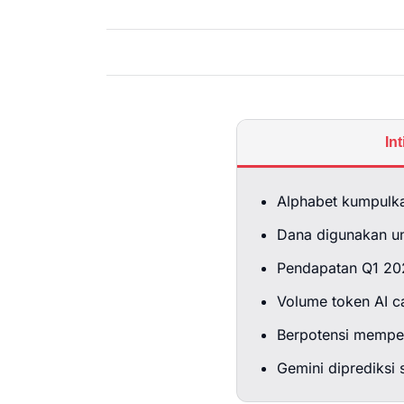
In
Alphabet kumpulka
Dana digunakan un
Pendapatan Q1 202
Volume token AI ca
Berpotensi memper
Gemini diprediksi 