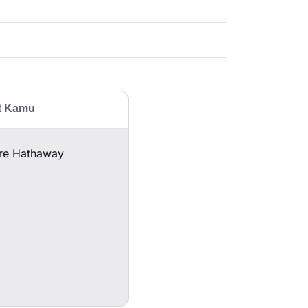
at Kamu
ire Hathaway