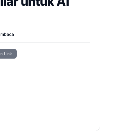
iar untuk AI
embaca
in Link