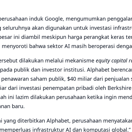
perusahaan induk Google, mengumumkan penggalan
ng seluruhnya akan digunakan untuk investasi infrast
 besar ini diambil meskipun harga perangkat keras t
ri menyoroti bahwa sektor AI masih beroperasi denga
ersebut dilakukan melalui mekanisme
equity capital r
ada publik dan investor institusi. Alphabet bere
ri penawaran saham publik, $40 miliar dari penjualan
iar dari investasi penempatan pribadi oleh Berkshir
ah ini lazim dilakukan perusahaan ketika ingin men
nan baru.
 yang diterbitkan Alphabet, perusahaan menyatak
memperluas infrastruktur AI dan komputasi global.” I