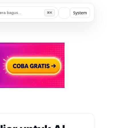
System
⌘K