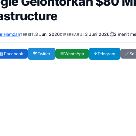
gle Gelontorkan $80 Mil
astructure
ur Hamzah
3 Juni 2026
3 Juni 2026
⏱️
2
menit m
TERBIT:
DIPERBARUI:
🐦
✈️
📘
Facebook
Twitter
💬
WhatsApp
Telegram
🔗
Sal