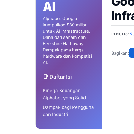
Goo
AI
Infr
Alphabet Google
kumpulkan $80 miliar
untuk AI infrastructure.
N
PENULIS:
Dana dari saham dan
Berkshire Hathaway.
Dampak pada harga
Bagikan:
hardware dan kompetisi
AI.
📑 Daftar Isi
Kinerja Keuangan
Alphabet yang Solid
Dampak bagi Pengguna
dan Industri