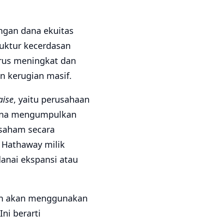
gan dana ekuitas
ruktur kecerdasan
erus meningkat dan
n kerugian masif.
aise
, yaitu perusahaan
ncana mengumpulkan
 saham secara
e Hathaway milik
danai ekspansi atau
an akan menggunakan
ni berarti