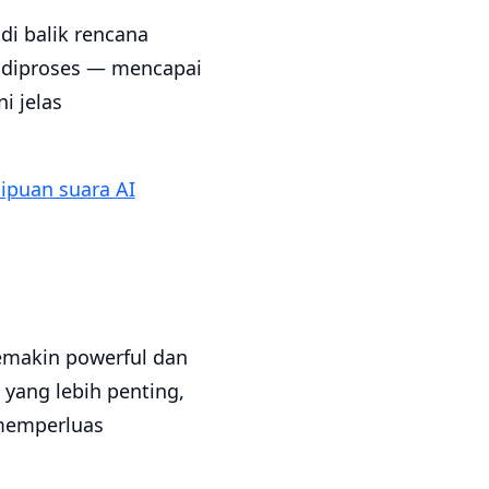
i balik rencana
g diproses — mencapai
i jelas
ipuan suara AI
emakin powerful dan
yang lebih penting,
 memperluas