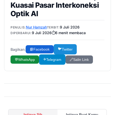
Kuasai Pasar Interkoneksi
Optik AI
Nur Hamzah
9 Juli 2026
PENULIS:
TERBIT:
9 Juli 2026
⏱️
6
menit membaca
DIPERBARUI:
🐦
Bagikan:
📘
Facebook
Twitter
✈️
💬
WhatsApp
Telegram
🔗
Salin Link
Intinya Sih
Intinya Buat Kamu