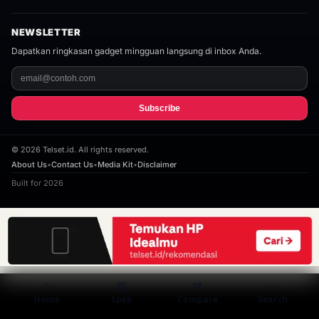
NEWSLETTER
Dapatkan ringkasan gadget mingguan langsung di inbox Anda.
Subscribe
©
2026
Telset.id. All rights reserved.
About Us
•
Contact Us
•
Media Kit
•
Disclaimer
Built for 2026
⌂
▦
⇄
⌕
Home
Spek
Compare
Search