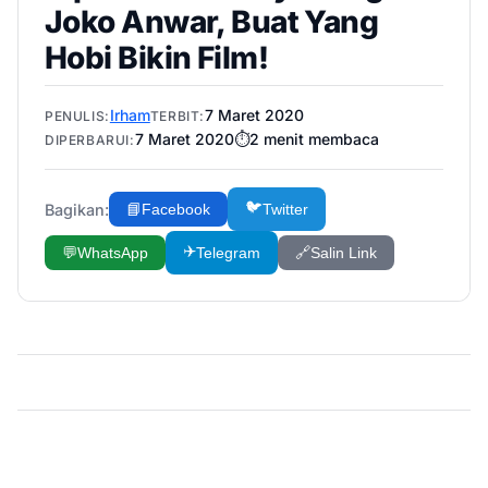
Joko Anwar, Buat Yang
Hobi Bikin Film!
Irham
7 Maret 2020
PENULIS:
TERBIT:
7 Maret 2020
⏱️
2
menit membaca
DIPERBARUI:
🐦
Bagikan:
📘
Facebook
Twitter
✈️
💬
WhatsApp
Telegram
🔗
Salin Link