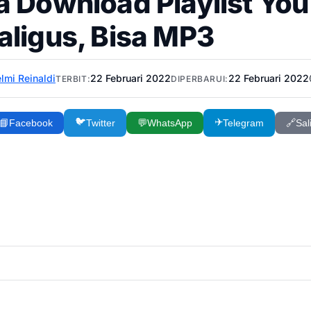
a Download Playlist Yo
aligus, Bisa MP3
lmi Reinaldi
22 Februari 2022
22 Februari 2022
TERBIT:
DIPERBARUI:
🐦
✈️
📘
Facebook
Twitter
💬
WhatsApp
Telegram
🔗
Sal