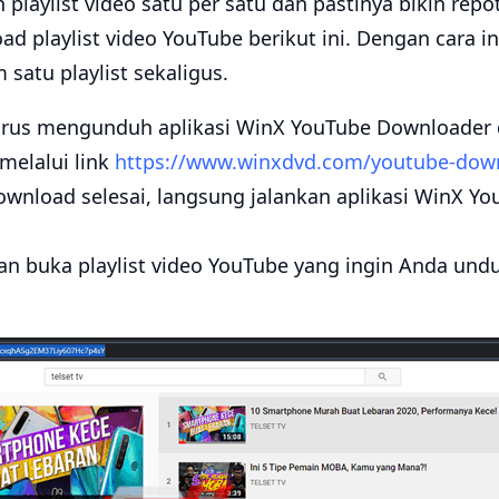
laylist video satu per satu dan pastinya bikin repot
ad playlist video YouTube berikut ini. Dengan cara i
satu playlist sekaligus.
rus mengunduh aplikasi WinX YouTube Downloader d
melalui link
https://www.winxdvd.com/youtube-dow
ownload selesai, langsung jalankan aplikasi WinX Y
n buka playlist video YouTube yang ingin Anda unduh