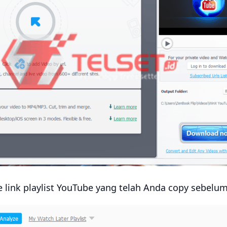
e link playlist YouTube yang telah Anda copy sebelu