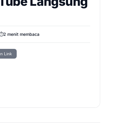
uTube Langsung
⏱️
2
menit membaca
in Link