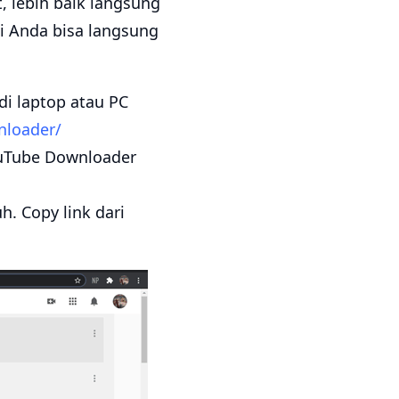
, lebih baik langsung
ni Anda bisa langsung
i laptop atau PC
nloader/
ouTube Downloader
. Copy link dari