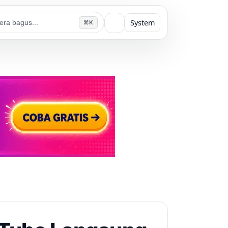
System
⌘K