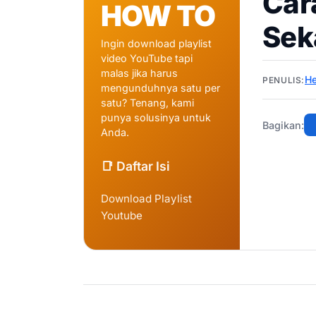
Car
HOW TO
Sek
Ingin download playlist
video YouTube tapi
malas jika harus
He
PENULIS:
mengunduhnya satu per
satu? Tenang, kami
punya solusinya untuk
Bagikan:
Anda.
📑 Daftar Isi
Download Playlist
Youtube