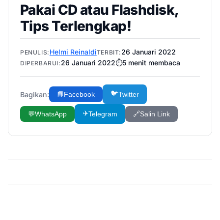
Pakai CD atau Flashdisk,
Tips Terlengkap!
Helmi Reinaldi
26 Januari 2022
PENULIS:
TERBIT:
26 Januari 2022
⏱️
5
menit membaca
DIPERBARUI:
🐦
Bagikan:
📘
Facebook
Twitter
✈️
💬
WhatsApp
Telegram
🔗
Salin Link