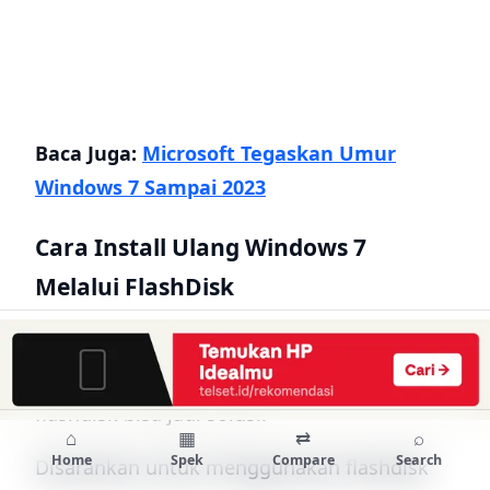
Baca Juga:
Microsoft Tegaskan Umur
Windows 7 Sampai 2023
Cara Install Ulang Windows 7
Melalui FlashDisk
Bagi Anda yang memiliki laptop tanpa CD
ROM, cara instal Windows 7 dengan
flashdisk bisa jadi solusi.
⌂
▦
⇄
⌕
Home
Spek
Compare
Search
Disarankan untuk menggunakan flashdisk