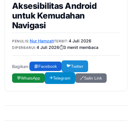
Aksesibilitas Android
untuk Kemudahan
Navigasi
Nur Hamzah
4 Juli 2026
PENULIS:
TERBIT:
4 Juli 2026
⏱️
3
menit membaca
DIPERBARUI:
🐦
Bagikan:
📘
Facebook
Twitter
✈️
💬
WhatsApp
Telegram
🔗
Salin Link