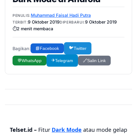
Muhammad Faisal Hadi Putra
PENULIS:
9 Oktober 2019
9 Oktober 2019
TERBIT:
DIPERBARUI:
⏱️
2
menit membaca
🐦
Bagikan:
📘
Facebook
Twitter
✈️
💬
WhatsApp
Telegram
🔗
Salin Link
Telset.id –
Fitur
Dark Mode
atau mode gelap