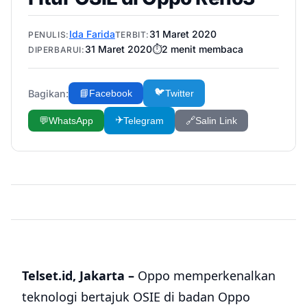
Ida Farida
31 Maret 2020
PENULIS:
TERBIT:
31 Maret 2020
⏱️
2
menit membaca
DIPERBARUI:
🐦
Bagikan:
📘
Facebook
Twitter
✈️
💬
WhatsApp
Telegram
🔗
Salin Link
Telset.id, Jakarta –
Oppo memperkenalkan
teknologi bertajuk OSIE di badan Oppo