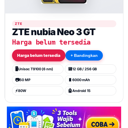
ZTE
ZTE nubia Neo 3 GT
Harga belum tersedia
Harga belum tersedia
+ Bandingkan
🖥️
💾
Unisoc T9100 (6 nm)
12 GB / 256 GB
📷
🔋
50 MP
6000 mAh
⚡
🤖
80W
Android 15