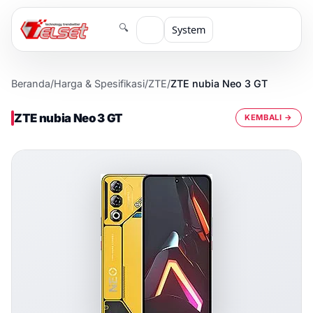
🔍
System
Beranda
/
Harga & Spesifikasi
/
ZTE
/
ZTE nubia Neo 3 GT
ZTE nubia Neo 3 GT
KEMBALI →