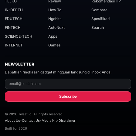
TELKO
Review
Rekomendasi HP
IN-DEPTH
How To
Compare
EDUTECH
Ngehits
Spesifikasi
FINTECH
AutoNext
Search
SCIENCE-TECH
Apps
INTERNET
Games
NEWSLETTER
Dapatkan ringkasan gadget mingguan langsung di inbox Anda.
Subscribe
©
2026
Telset.id. All rights reserved.
About Us
•
Contact Us
•
Media Kit
•
Disclaimer
Built for 2026