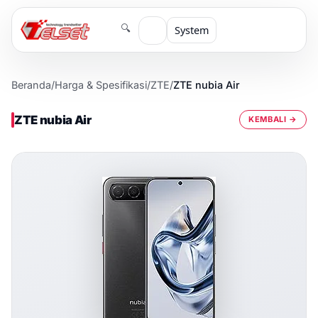
🔍
System
Beranda
/
Harga & Spesifikasi
/
ZTE
/
ZTE nubia Air
ZTE nubia Air
KEMBALI →