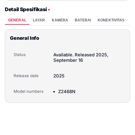
Detail Spesifikasi
•
GENERAL
LAYAR
KAMERA
BATERAI
KONEKTIVITAS
P
General Info
Status
Available. Released 2025,
September 16
Release date
2025
Model numbers
Z2468N