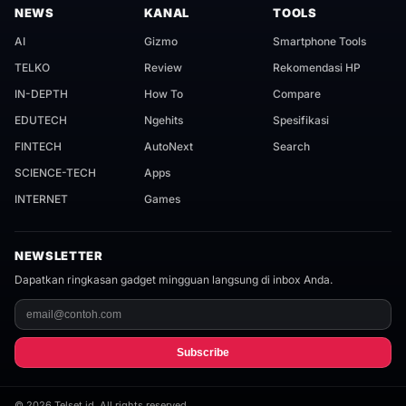
NEWS
KANAL
TOOLS
AI
Gizmo
Smartphone Tools
TELKO
Review
Rekomendasi HP
IN-DEPTH
How To
Compare
EDUTECH
Ngehits
Spesifikasi
FINTECH
AutoNext
Search
SCIENCE-TECH
Apps
INTERNET
Games
NEWSLETTER
Dapatkan ringkasan gadget mingguan langsung di inbox Anda.
Subscribe
©
2026
Telset.id. All rights reserved.