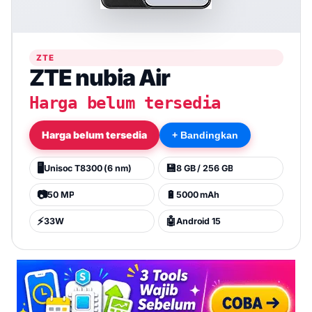
ZTE
ZTE nubia Air
Harga belum tersedia
Harga belum tersedia
+ Bandingkan
🖥️
💾
Unisoc T8300 (6 nm)
8 GB / 256 GB
📷
🔋
50 MP
5000 mAh
⚡
🤖
33W
Android 15