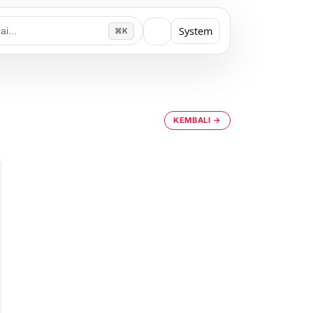
System
⌘K
KEMBALI →