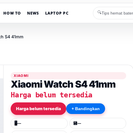
🔍
HOW TO
NEWS
LAPTOP PC
ch S4 41mm
XIAOMI
Xiaomi Watch S4 41mm
Harga belum tersedia
Harga belum tersedia
+ Bandingkan
🖥️
💾
—
—