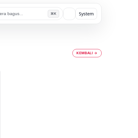
System
⌘K
KEMBALI →