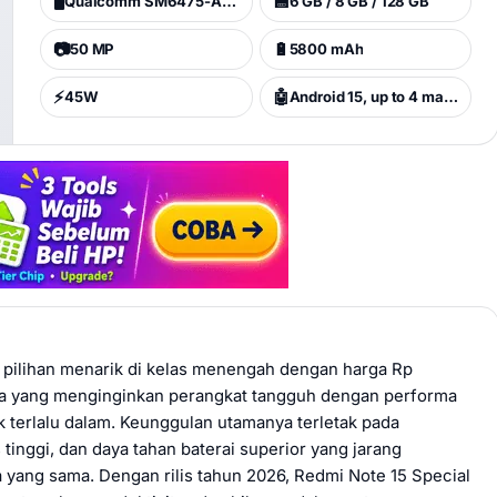
🖥️
💾
Qualcomm SM6475-AB Snapdragon 6 Gen 3 (4 nm)
6 GB / 8 GB / 128 GB
📷
🔋
50 MP
5800 mAh
⚡
🤖
45W
Android 15, up to 4 major Android upgrades, HyperOS 3
i pilihan menarik di kelas menengah dengan harga Rp
na yang menginginkan perangkat tangguh dengan performa
 terlalu dalam. Keunggulan utamanya terletak pada
 tinggi, dan daya tahan baterai superior yang jarang
 yang sama. Dengan rilis tahun 2026, Redmi Note 15 Special