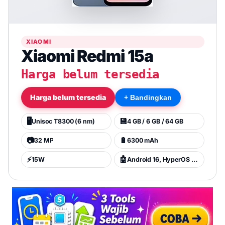
XIAOMI
Xiaomi Redmi 15a
Harga belum tersedia
Harga belum tersedia
+ Bandingkan
🖥️
💾
Unisoc T8300 (6 nm)
4 GB / 6 GB / 64 GB
📷
🔋
32 MP
6300 mAh
⚡
🤖
15W
Android 16, HyperOS 3, up to 4 major Android upgrades