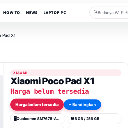
🔍
HOW TO
NEWS
LAPTOP PC
o Pad X1
XIAOMI
Xiaomi Poco Pad X1
Harga belum tersedia
Harga belum tersedia
+ Bandingkan
🖥️
💾
Qualcomm SM7675-AB Snapdragon 7+ Gen 3 (4 nm)
8 GB / 256 GB