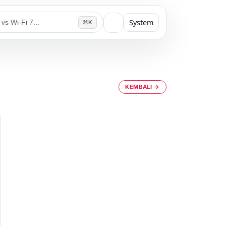
System
⌘K
KEMBALI →