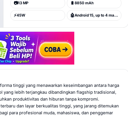
📷
🔋
13 MP
8850 mAh
⚡
🤖
45W
Android 15, up to 4 major Android upgrades, HyperOS 2
erforma tinggi yang menawarkan keseimbangan antara harga
yang lebih terjangkau dibandingkan flagship tradisional,
hkan produktivitas dan hiburan tanpa kompromi.
erbaru dan layar berkualitas tinggi, yang jarang ditemukan
k bagi para profesional muda, mahasiswa, dan penggemar