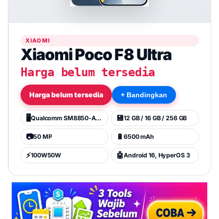
XIAOMI
Xiaomi Poco F8 Ultra
Harga belum tersedia
Harga belum tersedia
+ Bandingkan
🖥️
💾
Qualcomm SM8850-AC Snapdragon 8 Elite Gen 5 (3 nm)
12 GB / 16 GB / 256 GB
📷
🔋
50 MP
6500 mAh
⚡
🤖
100W50W
Android 16, HyperOS 3