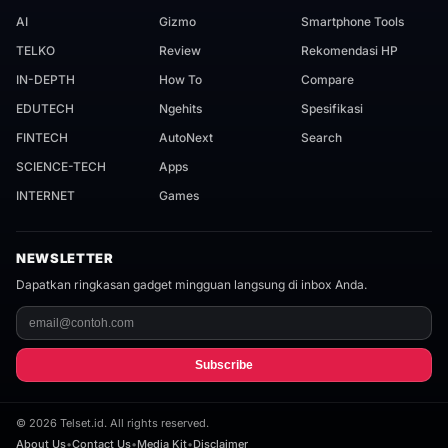
AI
Gizmo
Smartphone Tools
TELKO
Review
Rekomendasi HP
IN-DEPTH
How To
Compare
EDUTECH
Ngehits
Spesifikasi
FINTECH
AutoNext
Search
SCIENCE-TECH
Apps
INTERNET
Games
NEWSLETTER
Dapatkan ringkasan gadget mingguan langsung di inbox Anda.
Subscribe
©
2026
Telset.id. All rights reserved.
About Us
•
Contact Us
•
Media Kit
•
Disclaimer