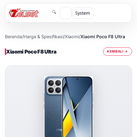
🔍
System
Beranda
/
Harga & Spesifikasi
/
Xiaomi
/
Xiaomi Poco F8 Ultra
Xiaomi Poco F8 Ultra
KEMBALI →