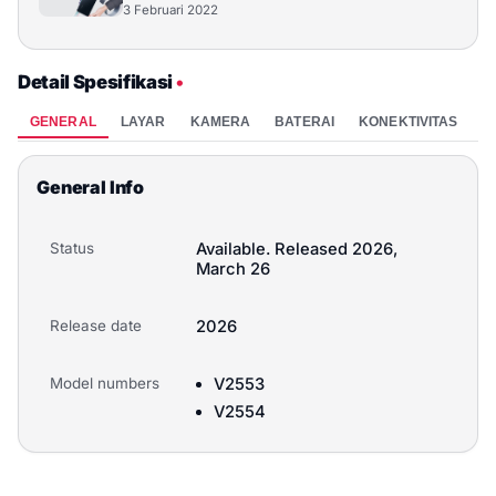
3 Februari 2022
Detail Spesifikasi
•
GENERAL
LAYAR
KAMERA
BATERAI
KONEKTIVITAS
P
General Info
Status
Available. Released 2026,
March 26
Release date
2026
Model numbers
V2553
V2554