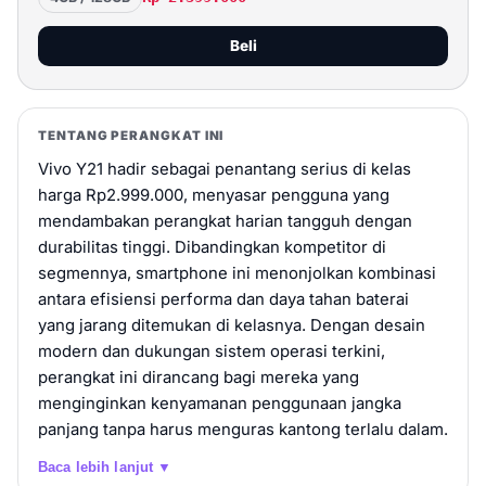
Beli
vivo Y21d
TENTANG PERANGKAT INI
Rp 2.799.000
6GB / 128GB
Vivo Y21 hadir sebagai penantang serius di kelas
Beli
harga Rp2.999.000, menyasar pengguna yang
mendambakan perangkat harian tangguh dengan
vivo Y21d
durabilitas tinggi. Dibandingkan kompetitor di
segmennya, smartphone ini menonjolkan kombinasi
Rp 2.999.000
8GB / 128GB
antara efisiensi performa dan daya tahan baterai
yang jarang ditemukan di kelasnya. Dengan desain
Beli
modern dan dukungan sistem operasi terkini,
perangkat ini dirancang bagi mereka yang
vivo Y21d
menginginkan kenyamanan penggunaan jangka
Rp 3.199.000
6GB / 256GB
panjang tanpa harus menguras kantong terlalu dalam.
Beli
Baca lebih lanjut ▼