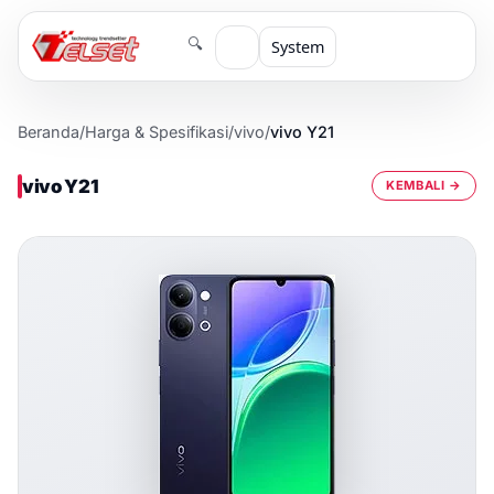
🔍
System
Beranda
/
Harga & Spesifikasi
/
vivo
/
vivo Y21
vivo Y21
KEMBALI →