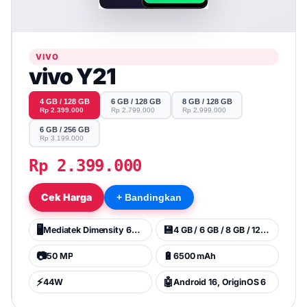
VIVO
vivo Y21
4 GB / 128 GB
6 GB / 128 GB
8 GB / 128 GB
Rp 2.399.000
Rp 2.799.000
Rp 2.999.000
6 GB / 256 GB
Rp 3.199.000
Rp 2.399.000
Cek Harga
+ Bandingkan
🖥️
💾
Mediatek Dimensity 6300 (6 nm)
4 GB / 6 GB / 8 GB / 128 GB
📷
🔋
50 MP
6500 mAh
⚡
🤖
44W
Android 16, OriginOS 6