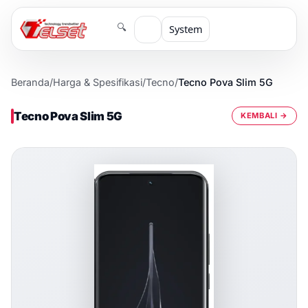
🔍
System
Beranda
/
Harga & Spesifikasi
/
Tecno
/
Tecno Pova Slim 5G
Tecno Pova Slim 5G
KEMBALI →