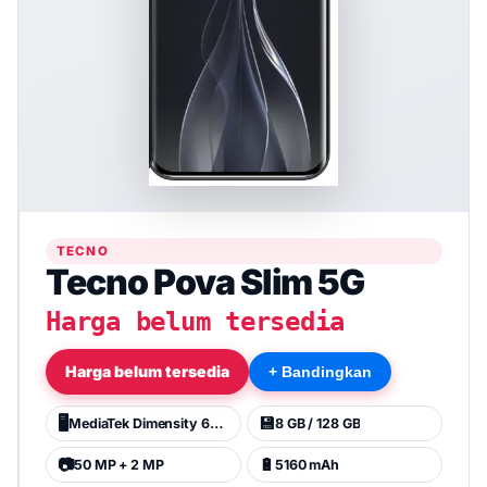
TECNO
Tecno Pova Slim 5G
Harga belum tersedia
Harga belum tersedia
+ Bandingkan
🖥️
💾
MediaTek Dimensity 6400
8 GB / 128 GB
📷
🔋
50 MP + 2 MP
5160 mAh