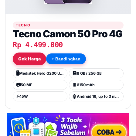
TECNO
Tecno Camon 50 Pro 4G
Rp 4.499.000
Cek Harga
+ Bandingkan
🖥️
💾
Mediatek Helio G200 Ultimate (6 nm)
8 GB / 256 GB
📷
🔋
50 MP
6150 mAh
⚡
🤖
45W
Android 16, up to 3 major Android upgrades, HIOS 16