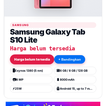
SAMSUNG
Samsung Galaxy Tab
S10 Lite
Harga belum tersedia
Harga belum tersedia
+ Bandingkan
🖥️
💾
Exynos 1380 (5 nm)
6 GB / 8 GB / 128 GB
📷
🔋
8 MP
8000 mAh
⚡
🤖
25W
Android 15, up to 7 major Android upgrades, One UI 7