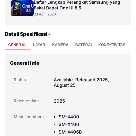
Daftar Lengkap Perangkat Samsung yang
Bakal Dapat One UI 8.5
23 April 2026
Detail Spesifikasi
•
GENERAL
LAYAR
KAMERA
BATERAI
KONEKTIVITAS
P
General Info
Status
Available. Released 2025,
August 25
Release date
2025
Model numbers
SM-X400
SM-X406
SM-X406B