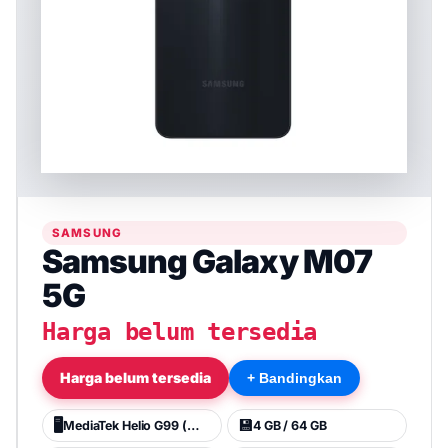
SAMSUNG
Samsung Galaxy M07
5G
Harga belum tersedia
Harga belum tersedia
+ Bandingkan
🖥️
💾
MediaTek Helio G99 (MT6789)
4 GB / 64 GB