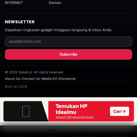
INTERNET
Games
NEWSLETTER
Dapatkan ringkasan gadget mingguan langsung di inbox Anda.
Subscribe
©
2026
Telset.id. All rights reserved.
About Us
•
Contact Us
•
Media Kit
•
Disclaimer
Built for 2026
⌂
▦
⇄
⌕
Home
Spek
Compare
Search