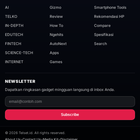
AI
Gizmo
Smartphone Tools
TELKO
Review
Rekomendasi HP
IN-DEPTH
How To
Compare
EDUTECH
Ngehits
Spesifikasi
FINTECH
AutoNext
Search
SCIENCE-TECH
Apps
INTERNET
Games
NEWSLETTER
Dapatkan ringkasan gadget mingguan langsung di inbox Anda.
Subscribe
©
2026
Telset.id. All rights reserved.
About Us
•
Contact Us
•
Media Kit
•
Disclaimer