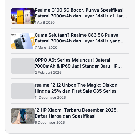
Realme C100 5G Bocor, Punya Spesifikasi
Baterai 7000mAh dan Layar 144Hz di Harga
3 Jutaan?
1 April 2026
Cuma Sejutaan? Realme C83 5G Punya
Baterai 7000mAh dan Layar 144Hz yang
Bikin Melongo
7 Maret 2026
OPPO A6t Series Meluncur! Baterai
7000mAh & IP69 Jadj Standar Baru HP
Sejutaan?
2 Februari 2026
realme 12.12 Unbox The Magic: Diskon
Hingga 25% dan First Sale C85 Series
11 Desember 2025
12 HP Xiaomi Terbaru Desember 2025,
Daftar Harga dan Spesifikasi
6 Desember 2025