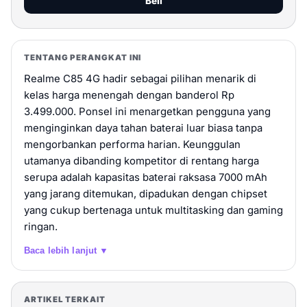
Beli
realme C85 4G
TENTANG PERANGKAT INI
Rp 3.499.000
8GB / 256GB
Realme C85 4G hadir sebagai pilihan menarik di
Beli
kelas harga menengah dengan banderol Rp
3.499.000. Ponsel ini menargetkan pengguna yang
menginginkan daya tahan baterai luar biasa tanpa
mengorbankan performa harian. Keunggulan
utamanya dibanding kompetitor di rentang harga
serupa adalah kapasitas baterai raksasa 7000 mAh
yang jarang ditemukan, dipadukan dengan chipset
yang cukup bertenaga untuk multitasking dan gaming
ringan.
Baca lebih lanjut ▼
ARTIKEL TERKAIT