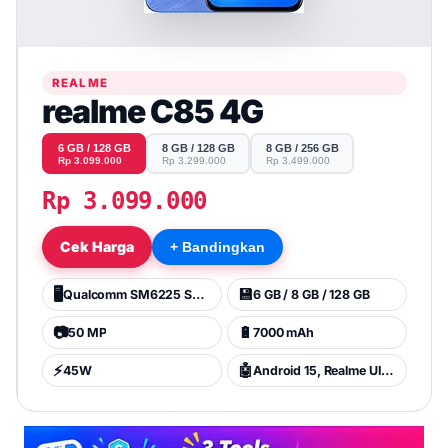
REALME
realme C85 4G
6 GB / 128 GB
8 GB / 128 GB
8 GB / 256 GB
Rp 3.099.000
Rp 3.299.000
Rp 3.499.000
Rp 3.099.000
Cek Harga
+ Bandingkan
🖥️
💾
Qualcomm SM6225 Snapdragon 685 (6 nm)
6 GB / 8 GB / 128 GB
📷
🔋
50 MP
7000 mAh
⚡
🤖
45W
Android 15, Realme UI 6.0