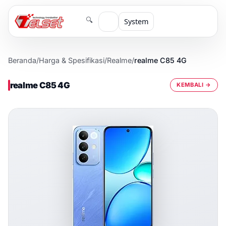
🔍
System
Beranda
/
Harga & Spesifikasi
/
Realme
/
realme C85 4G
realme C85 4G
KEMBALI →