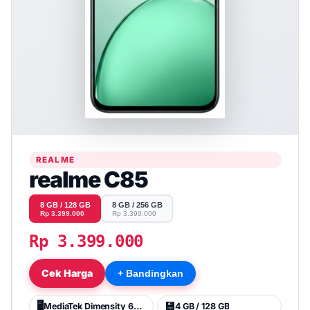
REALME
realme C85
8 GB / 128 GB
8 GB / 256 GB
Rp 3.399.000
Rp 3.399.000
Rp 3.399.000
Cek Harga
+ Bandingkan
🖥️
💾
MediaTek Dimensity 6300
4 GB / 128 GB