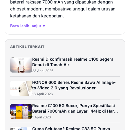
baterai raksasa 7000 mAh yang dipadukan dengan
realme C85 8GB+256GB | NFC | 7000mAh Battery
chipset modern, membuatnya unggul dalam urusan
| 50M AI Camera | | IP69 Tahan Air | 50M AI
ketahanan dan kecepatan.
Camera - Swan Black (8GB/256GB)
Baca lebih lanjut ▼
Rp 2.999.000
8GB / 256GB
Beli
ARTIKEL TERKAIT
realme C85 4G
Resmi Dikonfirmasi! realme C100 Segera
Debut di Tanah Air
Rp 3.099.000
6GB / 128GB
23 April 2026
Beli
HONOR 600 Series Resmi Bawa AI Image-
to-Video 2.0 yang Revolusioner
realme C85 4G
16 April 2026
Rp 3.299.000
8GB / 128GB
Realme C100 5G Bocor, Punya Spesifikasi
Baterai 7000mAh dan Layar 144Hz di Harga
Beli
3 Jutaan?
1 April 2026
Cuma Sejutaan? Realme C83 5G Punya