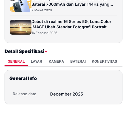
realme C85 Pro 8GB+256GB NFC | 7000mAh
Baterai 7000mAh dan Layar 144Hz yang
Battery | 7.79mm Slim Design | 120Hz Screen |
Bikin Melongo
7 Maret 2026
Snapdragon 685 Processor - Parrot Purple
(8GB/256GB)
Debut di realme 16 Series 5G, LumaColor
Rp 3.299.000
8GB / 256GB
IMAGE Ubah Standar Fotografi Portrait
16 Februari 2026
Beli
Detail Spesifikasi
•
realme C85 Pro
GENERAL
LAYAR
KAMERA
BATERAI
KONEKTIVITAS
P
Rp 3.399.000
8GB / 128GB
Beli
General Info
realme C85 Pro
Release date
December 2025
Rp 3.399.000
8GB / 256GB
Beli