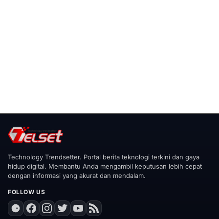
realme C85 4G
Rp 3.499.000
8GB / 256GB
Beli
realme C85 5G 8GB+16GB* | 256GB | 7000mAh
Battery | SONY 50MP AI Camera | 45W Fast
Charging | IP69 Pro Proteksi Tahan Air - Parrot
Purple (8GB/16GB)
Rp 3.499.000
8GB / 256GB
Beli
Technology Trendsetter. Portal berita teknologi terkini dan gaya
hidup digital. Membantu Anda mengambil keputusan lebih cepat
dengan informasi yang akurat dan mendalam.
FOLLOW US