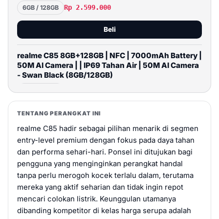
Rp 2.599.000
6GB / 128GB
Beli
realme C85 8GB+128GB | NFC | 7000mAh Battery |
50M AI Camera | | IP69 Tahan Air | 50M AI Camera
- Swan Black (8GB/128GB)
Rp 2.799.000
8GB / 128GB
Beli
TENTANG PERANGKAT INI
realme C85 hadir sebagai pilihan menarik di segmen
realme C85 Pro 8GB+128GB NFC | 7000mAh
entry-level premium dengan fokus pada daya tahan
Battery | 7.79mm Slim Design | 120Hz Screen |
dan performa sehari-hari. Ponsel ini ditujukan bagi
Snapdragon 685 Processor - Parrot Purple
pengguna yang menginginkan perangkat handal
(8GB/128GB)
tanpa perlu merogoh kocek terlalu dalam, terutama
Rp 2.999.000
8GB / 128GB
mereka yang aktif seharian dan tidak ingin repot
mencari colokan listrik. Keunggulan utamanya
Beli
dibanding kompetitor di kelas harga serupa adalah