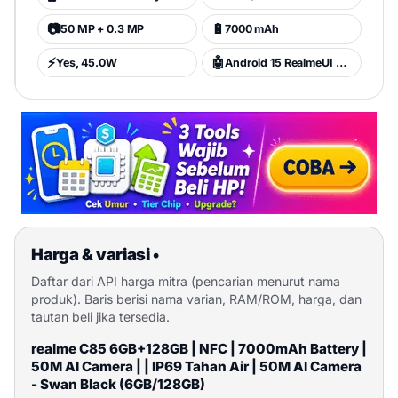
📷
🔋
50 MP + 0.3 MP
7000 mAh
⚡
🤖
Yes, 45.0W
Android 15 RealmeUI 6.0 (Android 15)
Harga & variasi
•
Daftar dari API harga mitra (pencarian menurut nama
produk). Baris berisi nama varian, RAM/ROM, harga, dan
tautan beli jika tersedia.
realme C85 6GB+128GB | NFC | 7000mAh Battery |
50M AI Camera | | IP69 Tahan Air | 50M AI Camera
- Swan Black (6GB/128GB)