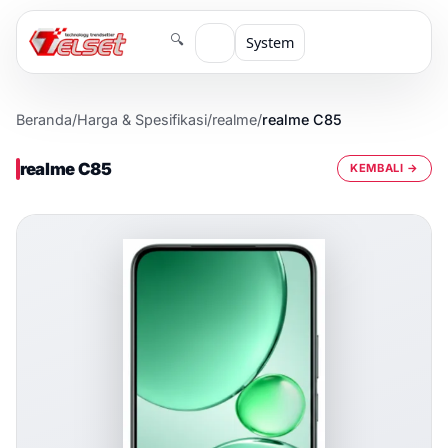
🔍
System
Beranda
/
Harga & Spesifikasi
/
realme
/
realme C85
realme C85
KEMBALI →