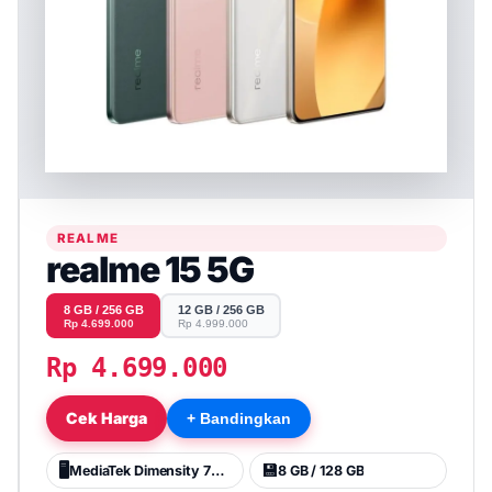
REALME
realme 15 5G
8 GB / 256 GB
12 GB / 256 GB
Rp 4.699.000
Rp 4.999.000
Rp 4.699.000
Cek Harga
+ Bandingkan
🖥️
💾
MediaTek Dimensity 7300
8 GB / 128 GB