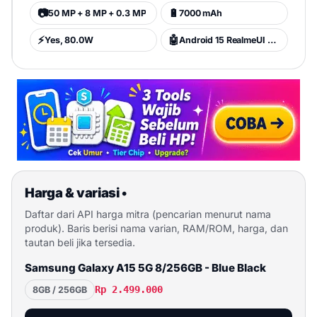
📷
🔋
50 MP + 8 MP + 0.3 MP
7000 mAh
⚡
🤖
Yes, 80.0W
Android 15 RealmeUI 6.0 (Android 15)
Harga & variasi
•
Daftar dari API harga mitra (pencarian menurut nama
produk). Baris berisi nama varian, RAM/ROM, harga, dan
tautan beli jika tersedia.
Samsung Galaxy A15 5G 8/256GB - Blue Black
Rp 2.499.000
8GB / 256GB