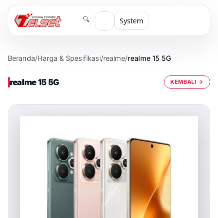
🔍
System
Beranda
/
Harga & Spesifikasi
/
realme
/
realme 15 5G
realme 15 5G
KEMBALI →