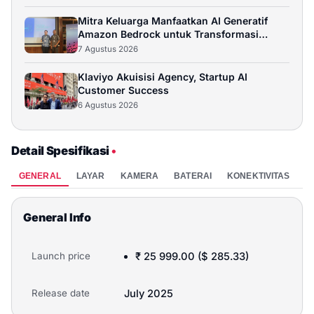
Beli
Mitra Keluarga Manfaatkan AI Generatif
Amazon Bedrock untuk Transformasi
Xiaomi Redmi Note 15 5G
Digital
7 Agustus 2026
Rp 4.799.000
12GB / 512GB
Klaviyo Akuisisi Agency, Startup AI
Customer Success
Beli
6 Agustus 2026
realme 15 5G
Detail Spesifikasi
•
Rp 4.999.000
12GB / 256GB
GENERAL
LAYAR
KAMERA
BATERAI
KONEKTIVITAS
P
Beli
General Info
Launch price
₹ 25 999.00 ($ 285.33)
Release date
July 2025