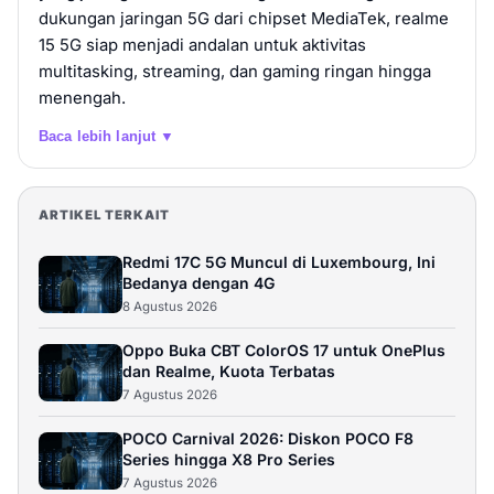
dukungan jaringan 5G dari chipset MediaTek, realme
Rp 4.199.000
8 GB / 256 GB
15 5G siap menjadi andalan untuk aktivitas
multitasking, streaming, dan gaming ringan hingga
Beli
menengah.
Baca lebih lanjut ▼
Xiaomi Redmi Note 15 5G
Rp 4.199.000
8GB / 256GB
ARTIKEL TERKAIT
Beli
Redmi 17C 5G Muncul di Luxembourg, Ini
realme 15 5G
Bedanya dengan 4G
8 Agustus 2026
Rp 4.699.000
8GB / 256GB
Oppo Buka CBT ColorOS 17 untuk OnePlus
Beli
dan Realme, Kuota Terbatas
7 Agustus 2026
REDMI Note 15 5G Mist Purple 12 GB + 512 GB
POCO Carnival 2026: Diskon POCO F8
Series hingga X8 Pro Series
Rp 4.799.000
12 GB / 512 GB
7 Agustus 2026