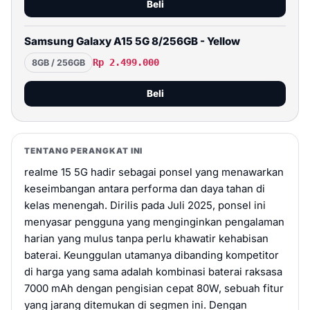
Beli
Samsung Galaxy A15 5G 8/256GB - Yellow
Rp 2.499.000
8GB / 256GB
Beli
Samsung Galaxy A15 5G 8/256GB - Blue
TENTANG PERANGKAT INI
Rp 2.499.000
8GB / 256GB
realme 15 5G hadir sebagai ponsel yang menawarkan
Beli
keseimbangan antara performa dan daya tahan di
kelas menengah. Dirilis pada Juli 2025, ponsel ini
REDMI Note 15 5G Mist Purple 6 GB + 128 GB
menyasar pengguna yang menginginkan pengalaman
harian yang mulus tanpa perlu khawatir kehabisan
Rp 3.499.000
6 GB / 128 GB
baterai. Keunggulan utamanya dibanding kompetitor
di harga yang sama adalah kombinasi baterai raksasa
Beli
7000 mAh dengan pengisian cepat 80W, sebuah fitur
yang jarang ditemukan di segmen ini. Dengan
REDMI Note 15 5G Glacier Blue 8 GB + 256 GB