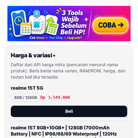
Harga & variasi
•
Daftar dari API harga mitra (pencarian menurut nama
produk). Baris berisi nama varian, RAM/ROM, harga, dan
tautan beli jika tersedia.
realme 15T 5G
Rp 3.549.000
8GB / 128GB
Beli
realme 15T 8GB+10GB* | 128GB (7000mAh
Battery | NFC | IP66/68/69 Waterproof | 120Hz