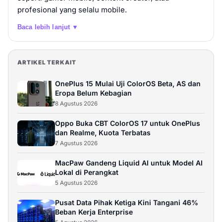
profesional yang selalu mobile.
Beli
Baca lebih lanjut ▼
realme 15 Pro 5G
Rp 6.499.000
12GB / 256GB
ARTIKEL TERKAIT
OnePlus 15 Mulai Uji ColorOS Beta, AS dan
Beli
Eropa Belum Kebagian
8 Agustus 2026
realme 15 Pro 5G
Oppo Buka CBT ColorOS 17 untuk OnePlus
Rp 6.999.000
12GB / 512GB
dan Realme, Kuota Terbatas
7 Agustus 2026
Beli
MacPaw Gandeng Liquid AI untuk Model AI
Lokal di Perangkat
5 Agustus 2026
Pusat Data Pihak Ketiga Kini Tangani 46%
Beban Kerja Enterprise