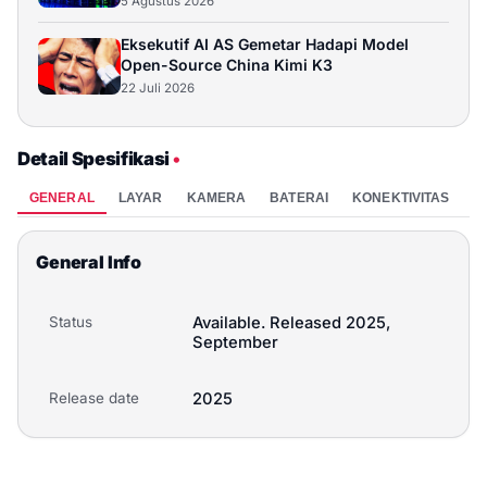
5 Agustus 2026
Eksekutif AI AS Gemetar Hadapi Model
Open-Source China Kimi K3
22 Juli 2026
Detail Spesifikasi
•
GENERAL
LAYAR
KAMERA
BATERAI
KONEKTIVITAS
P
General Info
Status
Available. Released 2025,
September
Release date
2025