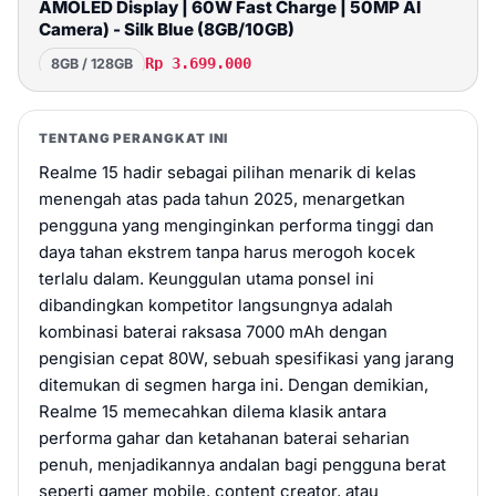
AMOLED Display | 60W Fast Charge | 50MP AI
Camera) - Silk Blue (8GB/10GB)
Rp 3.699.000
8GB / 128GB
Beli
TENTANG PERANGKAT INI
realme 15T 5G
Realme 15 hadir sebagai pilihan menarik di kelas
menengah atas pada tahun 2025, menargetkan
Rp 3.799.000
8GB / 256GB
pengguna yang menginginkan performa tinggi dan
daya tahan ekstrem tanpa harus merogoh kocek
Beli
terlalu dalam. Keunggulan utama ponsel ini
dibandingkan kompetitor langsungnya adalah
realme 15 5G
kombinasi baterai raksasa 7000 mAh dengan
Rp 4.699.000
8GB / 256GB
pengisian cepat 80W, sebuah spesifikasi yang jarang
ditemukan di segmen harga ini. Dengan demikian,
Beli
Realme 15 memecahkan dilema klasik antara
performa gahar dan ketahanan baterai seharian
realme 15 5G
penuh, menjadikannya andalan bagi pengguna berat
seperti gamer mobile, content creator, atau
Rp 4.999.000
12GB / 256GB