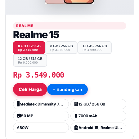
REALME
Realme 15
8 GB / 128 GB
8 GB / 256 GB
12 GB / 256 GB
Rp 3.549.000
Rp 3.799.000
Rp 4.999.000
12 GB / 512 GB
Rp 6.999.000
Rp 3.549.000
Cek Harga
+ Bandingkan
🖥️
💾
Mediatek Dimensity 7300+ (4 nm)
12 GB / 256 GB
📷
🔋
50 MP
7000 mAh
⚡
🤖
80W
Android 15, Realme UI 6.0