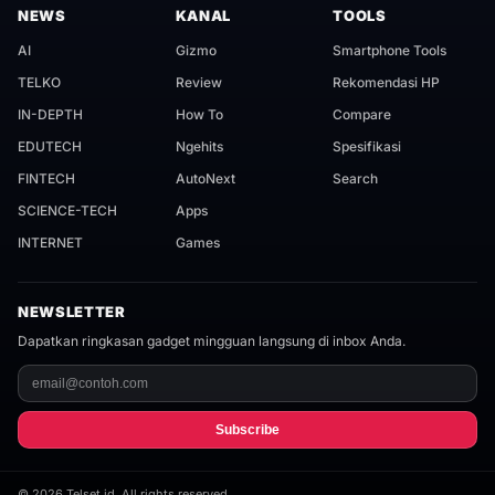
NEWS
KANAL
TOOLS
AI
Gizmo
Smartphone Tools
TELKO
Review
Rekomendasi HP
IN-DEPTH
How To
Compare
EDUTECH
Ngehits
Spesifikasi
FINTECH
AutoNext
Search
SCIENCE-TECH
Apps
INTERNET
Games
NEWSLETTER
Dapatkan ringkasan gadget mingguan langsung di inbox Anda.
Subscribe
©
2026
Telset.id. All rights reserved.