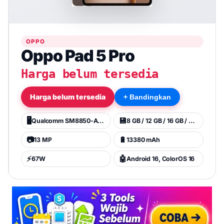
OPPO
Oppo Pad 5 Pro
Harga belum tersedia
Harga belum tersedia
+ Bandingkan
🖥️
💾
Qualcomm SM8850-AC Snapdragon 8 Elite Gen 5 (3 nm)
8 GB / 12 GB / 16 GB / 256 GB
📷
🔋
13 MP
13380 mAh
⚡
🤖
67W
Android 16, ColorOS 16