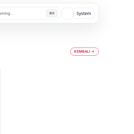
System
⌘K
KEMBALI →