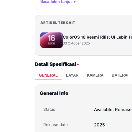
Baca lebih lanjut ▼
ARTIKEL TERKAIT
ColorOS 16 Resmi Rilis: UI Lebih H
30 Oktober 2025
Detail Spesifikasi
•
GENERAL
LAYAR
KAMERA
BATERAI
General Info
Status
Available. Releas
Release date
2025