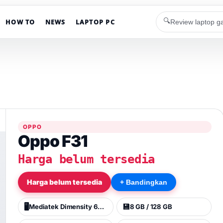
🔍
HOW TO
NEWS
LAPTOP PC
OPPO
Oppo F31
Harga belum tersedia
Harga belum tersedia
+ Bandingkan
🖥️
💾
Mediatek Dimensity 6300 (6 nm)
8 GB / 128 GB