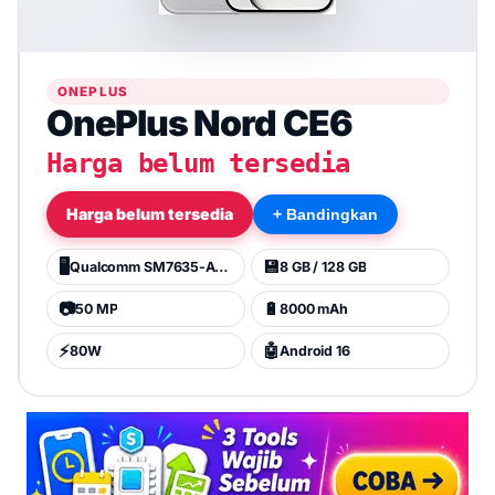
ONEPLUS
OnePlus Nord CE6
Harga belum tersedia
Harga belum tersedia
+ Bandingkan
🖥️
💾
Qualcomm SM7635-AC Snapdragon 7s Gen 4 (4 nm)
8 GB / 128 GB
📷
🔋
50 MP
8000 mAh
⚡
🤖
80W
Android 16