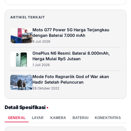
ARTIKEL TERKAIT
Moto G77 Power 5G Harga Terjangkau
dengan Baterai 7.000 mAh
8 Juli 2026
OnePlus N6 Resmi: Baterai 8.000mAh,
Harga Mulai Rp5 Jutaan
1 Juli 2026
Mode Foto Ragnarök God of War akan
Hadir Setelah Peluncuran
28 Oktober 2022
Detail Spesifikasi
•
GENERAL
LAYAR
KAMERA
BATERAI
KONEKTIVITAS
P