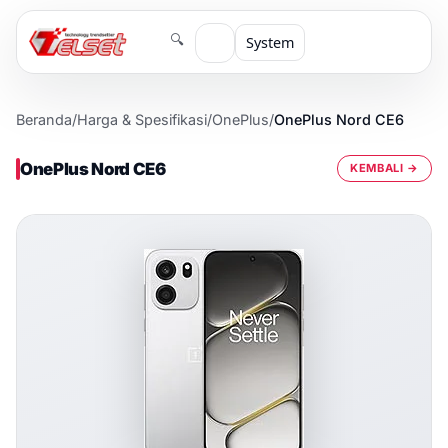
🔍
System
Beranda
/
Harga & Spesifikasi
/
OnePlus
/
OnePlus Nord CE6
OnePlus Nord CE6
KEMBALI →