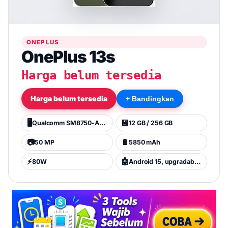
ONEPLUS
OnePlus 13s
Harga belum tersedia
Harga belum tersedia
+ Bandingkan
🖥️
💾
Qualcomm SM8750-AB Snapdragon 8 Elite (3 nm)
12 GB / 256 GB
📷
🔋
50 MP
5850 mAh
⚡
🤖
80W
Android 15, upgradable to Android 16, OxygenOS 16