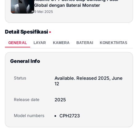
Global dengan Baterai Monster
9 Mei 2025
Detail Spesifikasi
•
GENERAL
LAYAR
KAMERA
BATERAI
KONEKTIVITAS
P
General Info
Status
Available. Released 2025, June
12
Release date
2025
Model numbers
CPH2723