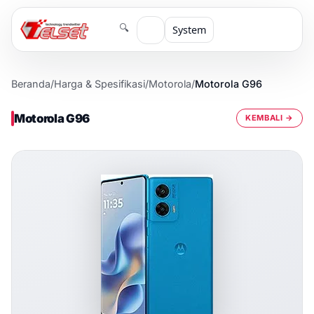
🔍
System
Beranda
/
Harga & Spesifikasi
/
Motorola
/
Motorola G96
Motorola G96
KEMBALI →