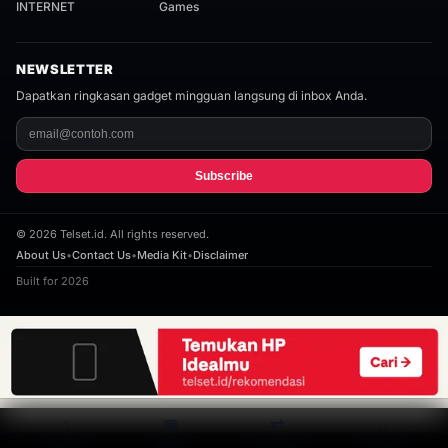
INTERNET
Games
NEWSLETTER
Dapatkan ringkasan gadget mingguan langsung di inbox Anda.
Subscribe
©
2026
Telset.id. All rights reserved.
About Us
•
Contact Us
•
Media Kit
•
Disclaimer
Built for 2026
⌂
▦
⇄
⌕
Home
Spek
Compare
Search