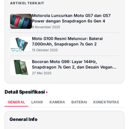
ARTIKEL TERKAIT
Motorola Luncurkan Moto G57 dan G57
Power dengan Snapdragon 6s Gen 4
6 November 2025
Moto G100 Resmi Meluncur: Baterai
7.000mAh, Snapdragon 7s Gen 2
15 Oktober 2025
Bocoran Moto G96: Layar 144Hz,
Snapdragon 7s Gen 2, dan Desain Vegan
Leather
27 Mei 2025
Detail Spesifikasi
•
GENERAL
LAYAR
KAMERA
BATERAI
KONEKTIVITAS
P
General Info