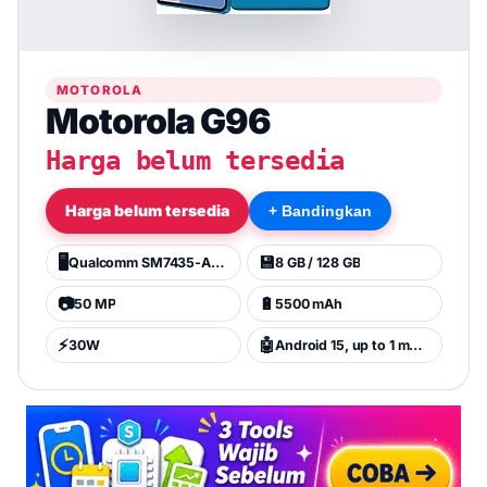
MOTOROLA
Motorola G96
Harga belum tersedia
Harga belum tersedia
+ Bandingkan
🖥️
💾
Qualcomm SM7435-AB Snapdragon 7s Gen 2 (4 nm)
8 GB / 128 GB
📷
🔋
50 MP
5500 mAh
⚡
🤖
30W
Android 15, up to 1 major Android upgrade