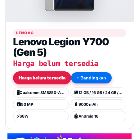
LENOVO
Lenovo Legion Y700
(Gen 5)
Harga belum tersedia
Harga belum tersedia
+ Bandingkan
🖥️
💾
Qualcomm SM8850-AC Snapdragon 8 Elite Gen 5 (3 nm)
12 GB / 16 GB / 24 GB / 256 GB
📷
🔋
50 MP
9000 mAh
⚡
🤖
68W
Android 16