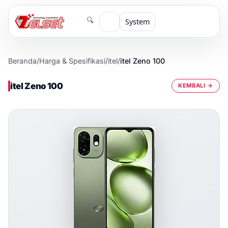
🔍
System
Beranda
/
Harga & Spesifikasi
/
itel
/
itel Zeno 100
itel Zeno 100
KEMBALI →