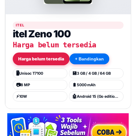
ITEL
itel Zeno 100
Harga belum tersedia
Harga belum tersedia
+ Bandingkan
🖥️
💾
Unisoc T7100
3 GB / 4 GB / 64 GB
📷
🔋
8 MP
5000 mAh
⚡
🤖
10W
Android 15 (Go edition), itel OS 15