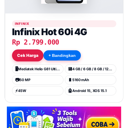
INFINIX
Infinix Hot 60i 4G
Rp 2.799.000
Cek Harga
+ Bandingkan
🖥️
💾
Mediatek Helio G81 Ultimate (12 nm)
4 GB / 6 GB / 8 GB / 128 GB
📷
🔋
50 MP
5160 mAh
⚡
🤖
45W
Android 15, XOS 15.1