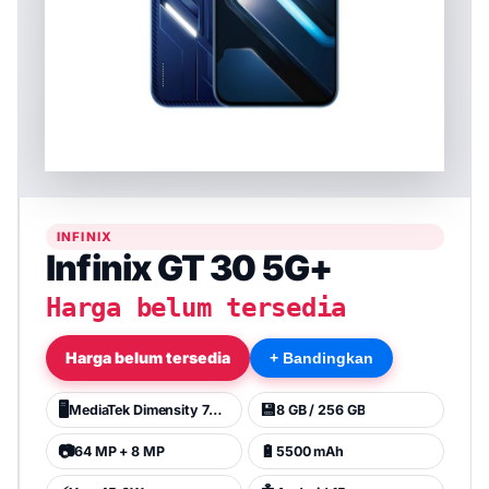
INFINIX
Infinix GT 30 5G+
Harga belum tersedia
Harga belum tersedia
+ Bandingkan
🖥️
💾
MediaTek Dimensity 7400
8 GB / 256 GB
📷
🔋
64 MP + 8 MP
5500 mAh