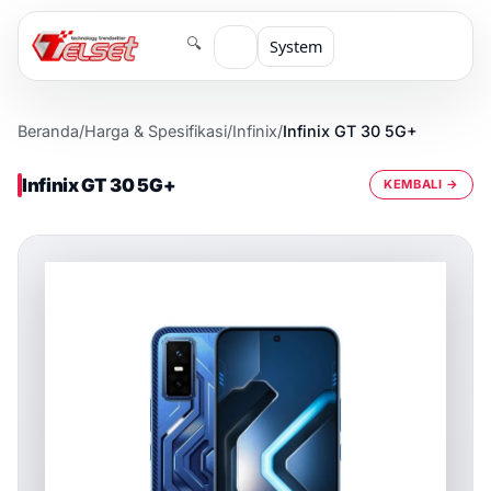
🔍
System
Beranda
/
Harga & Spesifikasi
/
Infinix
/
Infinix GT 30 5G+
Infinix GT 30 5G+
KEMBALI →