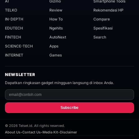
AI
Gizmo
Smartphone Tools
TELKO
Review
Rekomendasi HP
IN-DEPTH
How To
Compare
EDUTECH
Ngehits
Spesifikasi
FINTECH
AutoNext
Search
SCIENCE-TECH
Apps
INTERNET
Games
NEWSLETTER
Dapatkan ringkasan gadget mingguan langsung di inbox Anda.
Subscribe
©
2026
Telset.id. All rights reserved.
About Us
•
Contact Us
•
Media Kit
•
Disclaimer