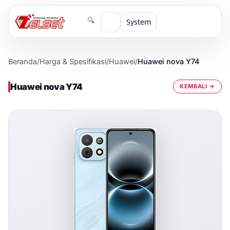
🔍
System
Beranda
/
Harga & Spesifikasi
/
Huawei
/
Huawei nova Y74
Huawei nova Y74
KEMBALI →