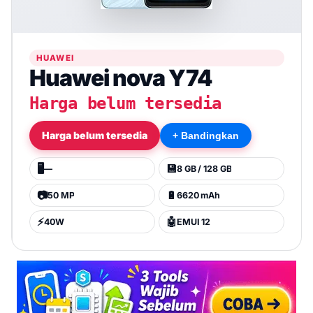
HUAWEI
Huawei nova Y74
Harga belum tersedia
Harga belum tersedia
+ Bandingkan
🖥️
💾
—
8 GB / 128 GB
📷
🔋
50 MP
6620 mAh
⚡
🤖
40W
EMUI 12