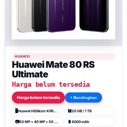
HUAWEI
Huawei Mate 80 RS
Ultimate
Harga belum tersedia
Harga belum tersedia
+ Bandingkan
🖥️
💾
Huawei HiSilicon KIRIN 9030 Pro
20 GB / 1 TB
📷
🔋
50 MP + 40 MP + 50 MP + 50 MP
6000 mAh