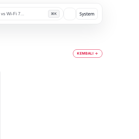
System
⌘K
KEMBALI →