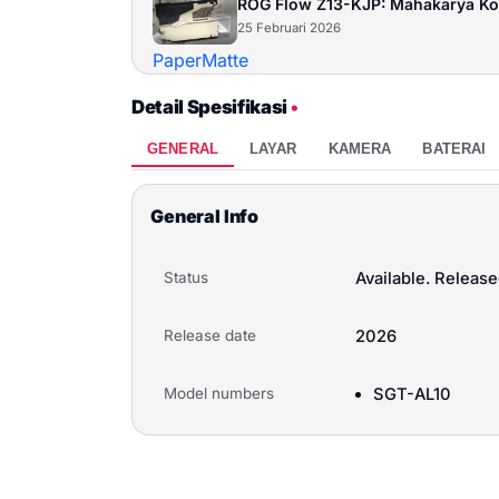
ROG Flow Z13-KJP: Mahakarya Ko
25 Februari 2026
Detail Spesifikasi
•
GENERAL
LAYAR
KAMERA
BATERAI
General Info
Status
Available. Release
Release date
2026
Model numbers
SGT-AL10