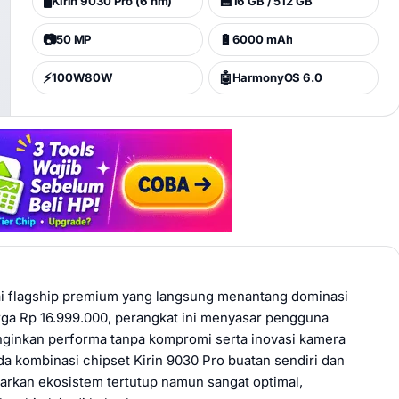
🖥️
💾
Kirin 9030 Pro (6 nm)
16 GB / 512 GB
📷
🔋
50 MP
6000 mAh
⚡
🤖
100W80W
HarmonyOS 6.0
i flagship premium yang langsung menantang dominasi
rga Rp 16.999.000, perangkat ini menyasar pengguna
nginkan performa tanpa kompromi serta inovasi kamera
a kombinasi chipset Kirin 9030 Pro buatan sendiri dan
rkan ekosistem tertutup namun sangat optimal,