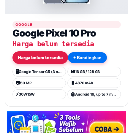
GOOGLE
Google Pixel 10 Pro
Harga belum tersedia
Harga belum tersedia
+ Bandingkan
🖥️
💾
Google Tensor G5 (3 nm)
16 GB / 128 GB
📷
🔋
50 MP
4870 mAh
⚡
🤖
30W15W
Android 16, up to 7 major Android upgrades