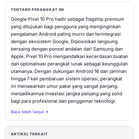
realme 10 Pro 8/128GB - Black
TENTANG PERANGKAT INI
Rp 3.999.000
8GB / 128GB
Google Pixel 10 Pro hadir sebagai flagship premium
Beli
yang ditujukan bagi pengguna yang menginginkan
pengalaman Android paling murni dan terintegrasi
realme 10 Pro 8/128GB - Blue
dengan ekosistem Google. Diposisikan langsung
bersaing dengan ponsel andalan dari Samsung dan
Rp 3.999.000
8GB / 128GB
Apple, Pixel 10 Pro mengandalkan kecerdasan buatan
dan optimalisasi perangkat lunak sebagai keunggulan
Beli
utamanya. Dengan dukungan Android 16 dan jaminan
hingga 7 kali pembaruan sistem operasi, perangkat
realme 10 Pro 8/256GB - Blue
ini menawarkan umur pakai yang sangat panjang,
Rp 4.699.000
8GB / 256GB
menjadikannya investasi jangka panjang yang solid
bagi para profesional dan penggemar teknologi.
Beli
Baca lebih lanjut ▼
realme 10 Pro 8/256GB - Black
Rp 4.699.000
8GB / 256GB
ARTIKEL TERKAIT