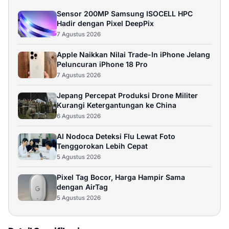
Beli
Sensor 200MP Samsung ISOCELL HPC
Hadir dengan Pixel DeepPix
realme 10 Pro+ 12/256GB - Black
7 Agustus 2026
Rp 4.999.000
12GB / 256GB
Apple Naikkan Nilai Trade-In iPhone Jelang
Peluncuran iPhone 18 Pro
Beli
7 Agustus 2026
Jepang Percepat Produksi Drone Militer
realme 10 Pro 8/256GB - Coca-Cola
Kurangi Ketergantungan ke China
6 Agustus 2026
Rp 4.999.000
8GB / 256GB
AI Nodoca Deteksi Flu Lewat Foto
Beli
Tenggorokan Lebih Cepat
5 Agustus 2026
realme 10 Pro+ 12/256GB - Gold
Pixel Tag Bocor, Harga Hampir Sama
Rp 4.999.000
12GB / 256GB
dengan AirTag
5 Agustus 2026
Beli