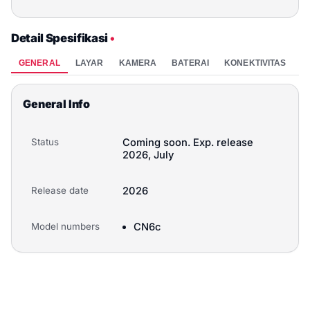
Detail Spesifikasi
•
GENERAL
LAYAR
KAMERA
BATERAI
KONEKTIVITAS
P
General Info
Status
Coming soon. Exp. release
2026, July
Release date
2026
Model numbers
CN6c