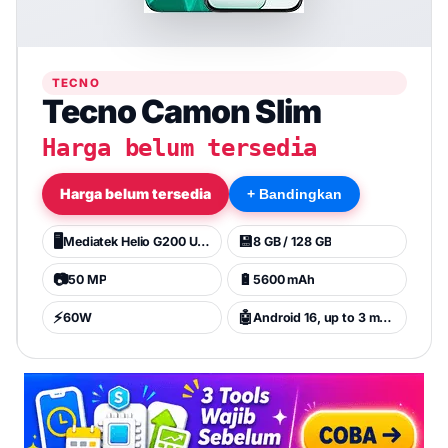
TECNO
Tecno Camon Slim
Harga belum tersedia
Harga belum tersedia
+ Bandingkan
🖥️
💾
Mediatek Helio G200 Ultimate (6 nm)
8 GB / 128 GB
📷
🔋
50 MP
5600 mAh
⚡
🤖
60W
Android 16, up to 3 major Android upgrades, HIOS 16.2