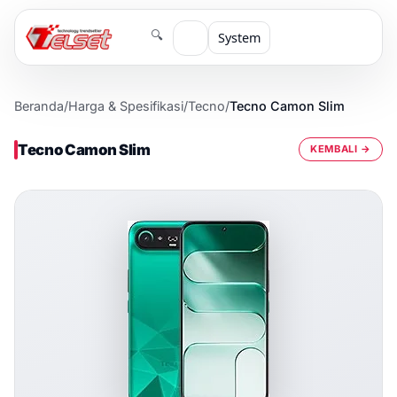
🔍
System
Beranda
/
Harga & Spesifikasi
/
Tecno
/
Tecno Camon Slim
Tecno Camon Slim
KEMBALI →