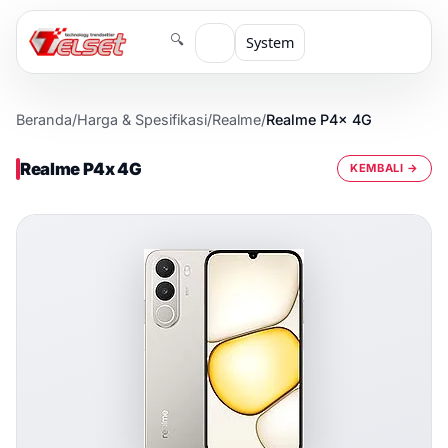
🔍
System
Beranda
/
Harga & Spesifikasi
/
Realme
/
Realme P4x 4G
Realme P4x 4G
KEMBALI →