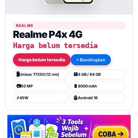
REALME
Realme P4x 4G
Harga belum tersedia
Harga belum tersedia
+ Bandingkan
🖥️
💾
Unisoc T7250 (12 nm)
4 GB / 64 GB
📷
🔋
50 MP
8000 mAh
⚡
🤖
45W
Android 16