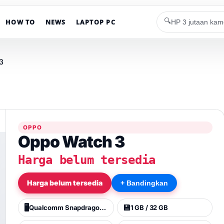
🔍
HOW TO
NEWS
LAPTOP PC
3
OPPO
Oppo Watch 3
Harga belum tersedia
Harga belum tersedia
+ Bandingkan
🖥️
💾
Qualcomm Snapdragon W5+ Gen 1 (4 nm)
1 GB / 32 GB