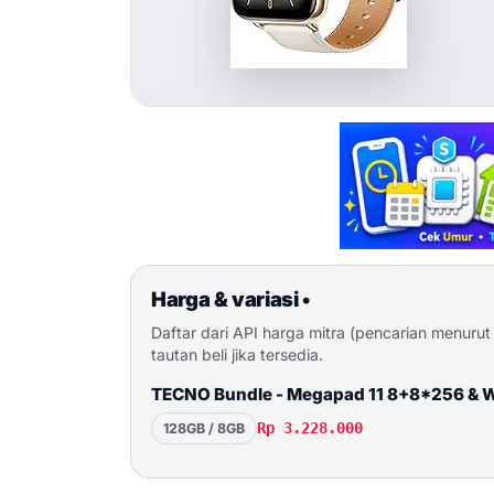
Harga & variasi
•
Daftar dari API harga mitra (pencarian menuru
tautan beli jika tersedia.
TECNO Bundle - Megapad 11 8+8*256 & Wa
Rp 3.228.000
128GB / 8GB