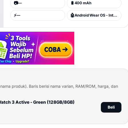
📷
🔋
—
400 mAh
⚡
🤖
—
Android Wear OS - International, ColorOS Watch 3.0 - China
t nama produk). Baris berisi nama varian, RAM/ROM, harga, dan
tch 3 Active - Green (128GB/8GB)
Beli