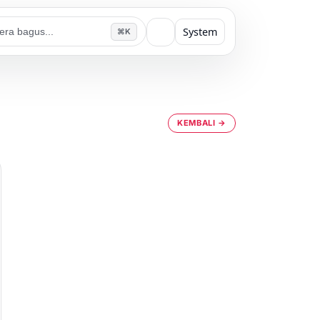
System
⌘K
KEMBALI →